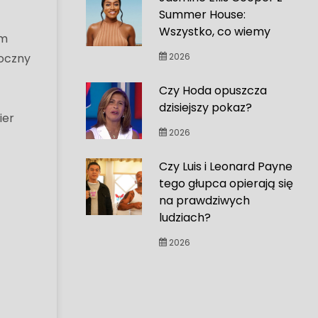
Summer House:
Wszystko, co wiemy
em
roczny
2026
Czy Hoda opuszcza
dzisiejszy pokaz?
ier
2026
Czy Luis i Leonard Payne
tego głupca opierają się
na prawdziwych
ludziach?
2026