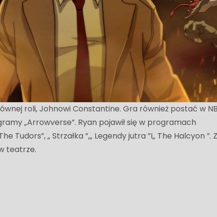
łównej roli, Johnowi Constantine. Gra również postać w N
rogramy „Arrowverse”. Ryan pojawił się w programach
The Tudors”, „ Strzałka ”,„ Legendy jutra ”I„ The Halcyon ”.
w teatrze.