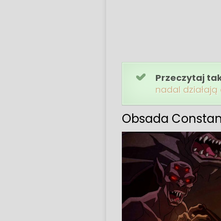
Przeczytaj ta
nadal działają
Obsada Constant