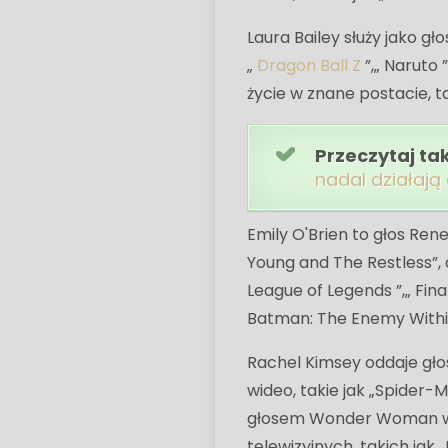
Laura Bailey służy jako gł
„
Dragon Ball Z
”,„ Naruto 
życie w znane postacie, t
Przeczytaj ta
nadal działają
Emily O'Brien to głos Rene
Young and The Restless”, 
League of Legends ”,„ Final
Batman: The Enemy Within ”
Rachel Kimsey oddaje gło
wideo, takie jak „Spider-M
głosem Wonder Woman w 
telewizyjnych, takich jak 