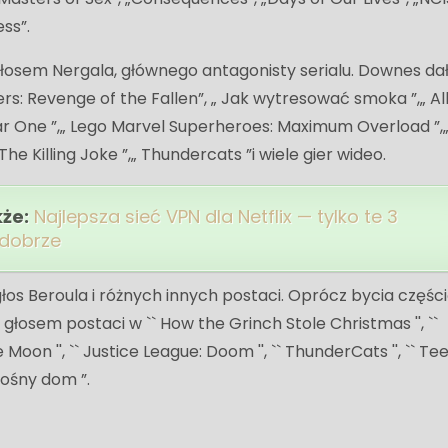
ss”.
głosem Nergala, głównego antagonisty serialu. Downes dał
s: Revenge of the Fallen”, „ Jak wytresować smoka ”,„ Al
r One ”,„ Lego Marvel Superheroes: Maximum Overload ”,
he Killing Joke ”,„ Thundercats ”i wiele gier wideo.
kże:
Najlepsza sieć VPN dla Netflix — tylko te 3
 dobrze
łos Beroula i różnych innych postaci. Oprócz bycia częśc
e głosem postaci w `` How the Grinch Stole Christmas '', ``
Moon '', `` Justice League: Doom '', `` ThunderCats '', `` T
Głośny dom ”.