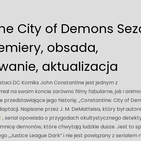
ne City of Demons Sez
remiery, obsada,
nie, aktualizacja
staci DC Komiks John Constantine jest jednym z
miał na swoim koncie zarówno filmy fabularne, jak i ani
 przedstawiające jego historię. „Constantine: City of De
daptacji. Napisane przez J. M. DeMatteisa, który był auto
l
, serial opowiada o przygodach okultystycznego detekt
emnicę demonów, które chwytają ludzkie dusze. Jest to sp
o „Justice League Dark” i nie jest powiązany z serialem 