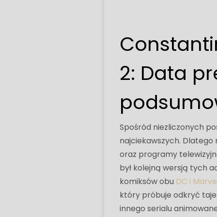
Constanti
2: Data p
podsumowa
Spośród niezliczonych po
najciekawszych. Dlatego 
oraz programy telewizyjne
był kolejną wersją tych a
komiksów obu
DC i Marve
który próbuje odkryć taj
innego serialu animowaneg