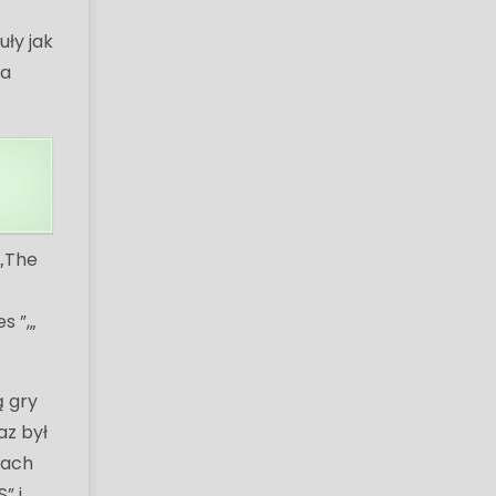
uły jak
ła
 „The
s ”,„
ą gry
az był
mach
” i