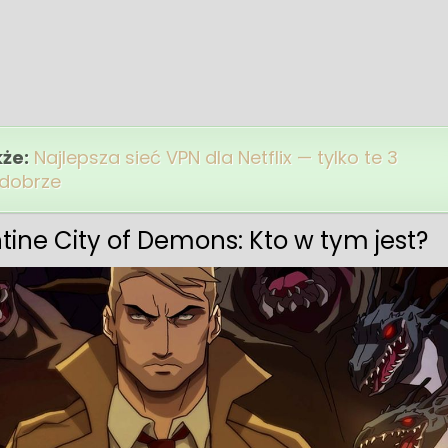
kże:
Najlepsza sieć VPN dla Netflix — tylko te 3
 dobrze
ine City of Demons: Kto w tym jest?