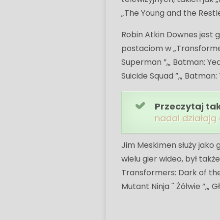
„The Young and the Restle
Robin Atkin Downes jest 
postaciom w „Transformer
Superman ”,„ Batman: Yea
Suicide Squad ”,„ Batman: T
Przeczytaj ta
nadal działają
Jim Meskimen służy jako g
wielu gier wideo, był takż
Transformers: Dark of the 
Mutant Ninja '' Żółwie ”,„ 