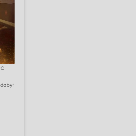
BC
 Zdobył