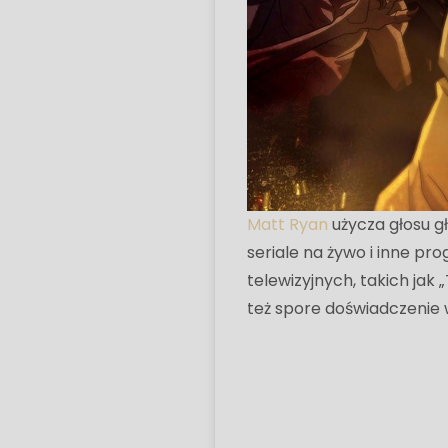
Matt Ryan
użycza głosu g
seriale na żywo i inne p
telewizyjnych, takich jak „
też spore doświadczenie 