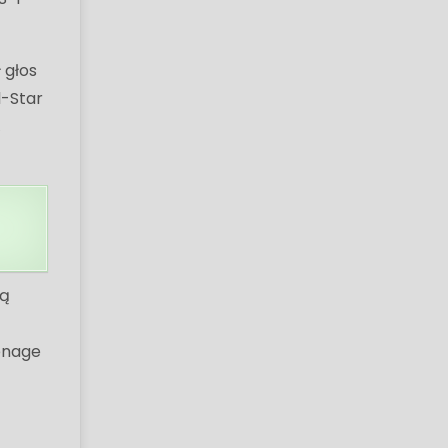
 głos
l-Star
„
ią
eenage