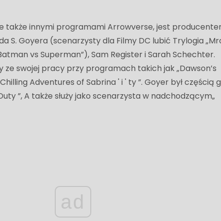
ruje także innymi programami Arrowverse, jest producent
S. Goyera (scenarzysty dla Filmy DC lubić Trylogia „M
i „Batman vs Superman”), Sam Register i Sarah Schechter.
ny ze swojej pracy przy programach takich jak „Dawson’s
 Chilling Adventures of Sabrina ' i ' ty ”. Goyer był częścią g
of Duty ”, A także służy jako scenarzysta w nadchodzącym„
ad