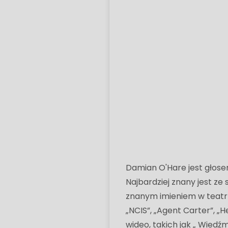
Damian O'Hare jest głose
Najbardziej znany jest ze s
znanym imieniem w teatrz
„NCIS”, „Agent Carter”, „H
wideo, takich jak „ Wiedźmin