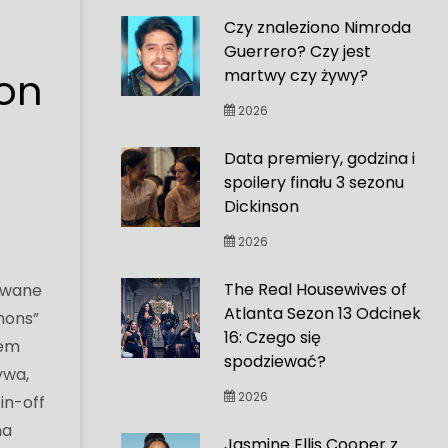
Czy znaleziono Nimroda
Guerrero? Czy jest
on
martwy czy żywy?
2026
Data premiery, godzina i
spoilery finału 3 sezonu
Dickinson
2026
The Real Housewives of
mowane
Atlanta Sezon 13 Odcinek
mons”
16: Czego się
rem
spodziewać?
ywa,
2026
in-off
na
Jasmine Ellis Cooper z