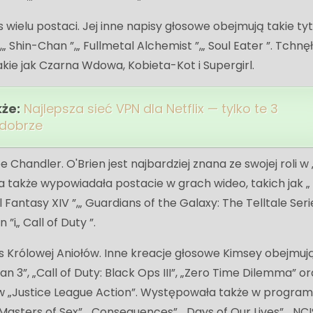
os wielu postaci. Jej inne napisy głosowe obejmują takie tyt
”,„ Shin-Chan ”,„ Fullmetal Alchemist ”,„ Soul Eater ”. Tchnę
akie jak Czarna Wdowa, Kobieta-Kot i Supergirl.
kże:
Najlepsza sieć VPN dla Netflix — tylko te 3
 dobrze
e Chandler. O'Brien jest najbardziej znana ze swojej roli w
a także wypowiadała postacie w grach wideo, takich jak „
 Fantasy XIV ”,„ Guardians of the Galaxy: The Telltale Serie
i„ Call of Duty ”.
s Królowej Aniołów. Inne kreacje głosowe Kimsey obejmuj
an 3”, „Call of Duty: Black Ops III”, „Zero Time Dilemma” or
„Justice League Action”. Występowała także w progra
„Masters of Sex”, „Consequences”, „Days of Our Lives”, „NCIS