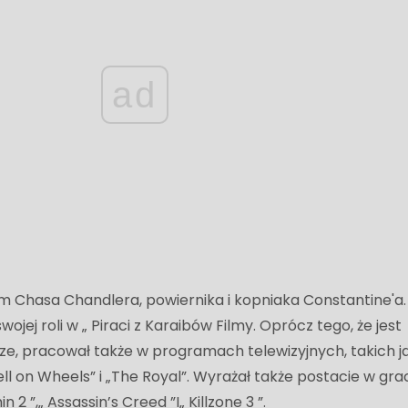
ad
m Chasa Chandlera, powiernika i kopniaka Constantine'a.
wojej roli w „ Piraci z Karaibów Filmy. Oprócz tego, że jest
e, pracował także w programach telewizyjnych, takich j
ell on Wheels” i „The Royal”. Wyrażał także postacie w gra
 2 ”,„ Assassin’s Creed ”I„ Killzone 3 ”.