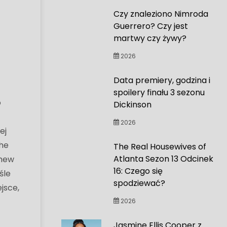
Czy znaleziono Nimroda
Guerrero? Czy jest
martwy czy żywy?
2026
Data premiery, godzina i
spoilery finału 3 sezonu
o
Dickinson
2026
ej
The
The Real Housewives of
Atlanta Sezon 13 Odcinek
thew
16: Czego się
śle
spodziewać?
ejsce,
2026
Jasmine Ellis Cooper z