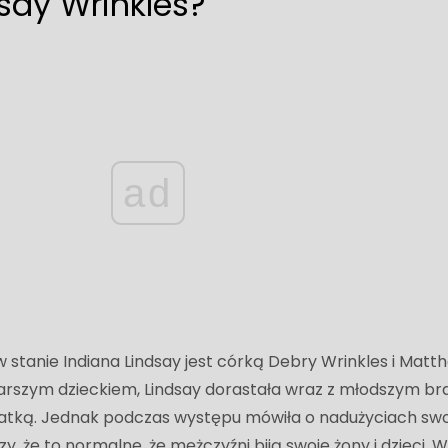
dsay Wrinkles?
ad
 stanie Indiana Lindsay jest córką Debry Wrinkles i Matt
tarszym dzieckiem, Lindsay dorastała wraz z młodszym br
matką. Jednak podczas występu mówiła o nadużyciach sw
ierzy, że to normalne, że mężczyźni biją swoje żony i dzieci. 