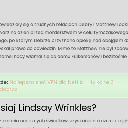
iedziały się o trudnych relacjach Debry i Matthew i odkr
w twarz na dzień przed morderstwem w celu tymczasoweg
go, po którym Debrze przyznano opiekę nad obojgiem dz
skał prawo do odwiedzin. Mimo to Matthew nie był zado
ej samej nocy włamał się do domu Fulkersonów i bezlitośnie
kże:
Najlepsza sieć VPN dla Netflix — tylko te 3
 dobrze
isiaj Lindsay Wrinkles?
zeznania naocznych świadków, uzyskanie nakazu nie zajęł