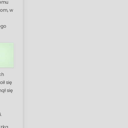
iemu
dom, w
ego
ch
ił się
ął się
.
czką.