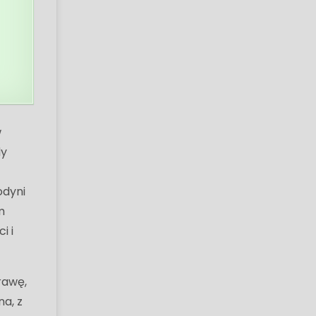
w
dy
odyni
m
i i
rawę,
na, z