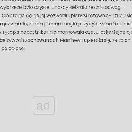
ybrzeże było czyste, Lindsay zebrała resztki odwagi i
Opierając się na jej wezwaniu, pierwsi ratownicy rzucili si
a już zmarła, zanim pomoc mogła przybyć. Mimo to Linds
 rysopis napastnika i nie marnowała czasu, oskarżając oj
belżywych zachowaniach Matthew i upierała się, że to on
j odległości.
ad