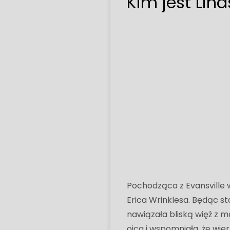
Kim jest Lin
Pochodząca z Evansville w
Erica Wrinklesa. Będąc s
nawiązała bliską więź z 
ojca i wspomniała, że ​​​​w