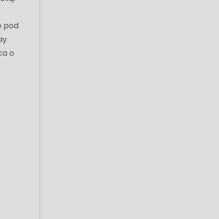
ę pod
ay
ca o