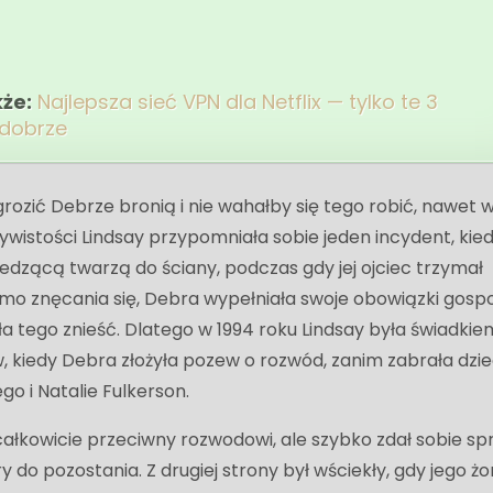
kże:
Najlepsza sieć VPN dla Netflix — tylko te 3
 dobrze
 grozić Debrze bronią i nie wahałby się tego robić, nawet 
ywistości Lindsay przypomniała sobie jeden incydent, kie
edzącą twarzą do ściany, podczas gdy jej ojciec trzymał
. Mimo znęcania się, Debra wypełniała swoje obowiązki gosp
a tego znieść. Dlatego w 1994 roku Lindsay była świadkie
, kiedy Debra złożyła pozew o rozwód, zanim zabrała dziec
go i Natalie Fulkerson.
ałkowicie przeciwny rozwodowi, ale szybko zdał sobie sp
 do pozostania. Z drugiej strony był wściekły, gdy jego żo