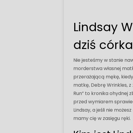
Lindsay Wr
dziś córka
Nie jesteśmy w stanie na
morderstwa własnej matki
przerażającą mękę, kiedy 
matkę, Debrę Wrinkles, z 
Run” to kronika ohydnej z
przed wymiarem sprawiedl
Lindsay, a jeśli nie możes
mamy cię w zasięgu ręki.