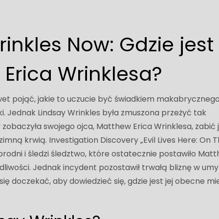
inkles Now: Gdzie jest
 Erica Wrinklesa?
wet pojąć, jakie to uczucie być świadkiem makabryczneg
. Jednak Lindsay Wrinkles była zmuszona przeżyć tak
zobaczyła swojego ojca, Matthew Erica Wrinklesa, zabić j
zimną krwią. Investigation Discovery „Evil Lives Here: On 
brodni i śledzi śledztwo, które ostatecznie postawiło Mat
iwości. Jednak incydent pozostawił trwałą bliznę w umy
z się doczekać, aby dowiedzieć się, gdzie jest jej obecne mi