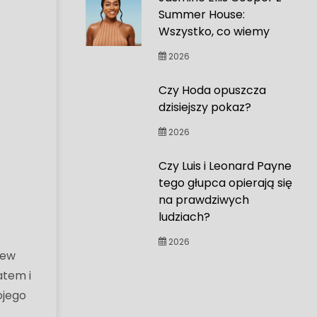
Summer House:
Wszystko, co wiemy
2026
Czy Hoda opuszcza
dzisiejszy pokaz?
2026
Czy Luis i Leonard Payne
tego głupca opierają się
na prawdziwych
ludziach?
2026
hew
atem i
ojego
W