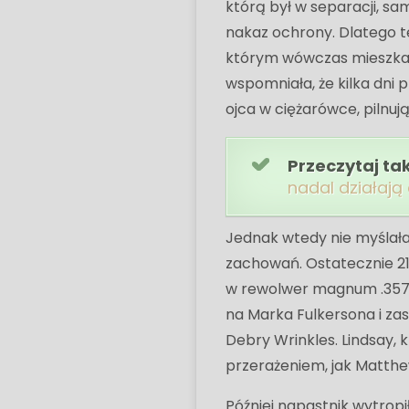
którą był w separacji, s
nakaz ochrony. Dlatego te
którym wówczas mieszkała
wspomniała, że ​​kilka dn
ojca w ciężarówce, pilnu
Przeczytaj ta
nadal działają
Jednak wtedy nie myślała
zachowań. Ostatecznie 21 
w rewolwer magnum .357 i
na Marka Fulkersona i zas
Debry Wrinkles. Lindsay, 
przerażeniem, jak Matthew 
Później napastnik wytropił