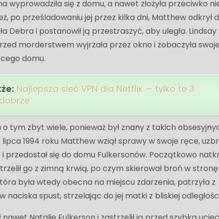
ama wyprowadziła się z domu, a nawet złożyła przeciwko n
ż, po prześladowaniu jej przez kilka dni, Matthew odkrył 
 Debra i postanowił ją przestraszyć, aby uległa. Lindsay
i przed morderstwem wyjrzała przez okno i zobaczyła swoj
jącego domu.
kże:
Najlepsza sieć VPN dla Netflix — tylko te 3
 dobrze
 o tym zbyt wiele, ponieważ był znany z takich obsesyjny
lipca 1994 roku Matthew wziął sprawy w swoje ręce, uzbro
 przedostał się do domu Fulkersonów. Początkowo natkn
trzelił go z zimną krwią, po czym skierował broń w stronę
która była wtedy obecna na miejscu zdarzenia, patrzyła z
naciska spust, strzelając do jej matki z bliskiej odległości
 nawet Natalie Fulkerson i zastrzelił ją przed szybką ucie