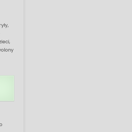
yły,
o
ieci,
wolony
o