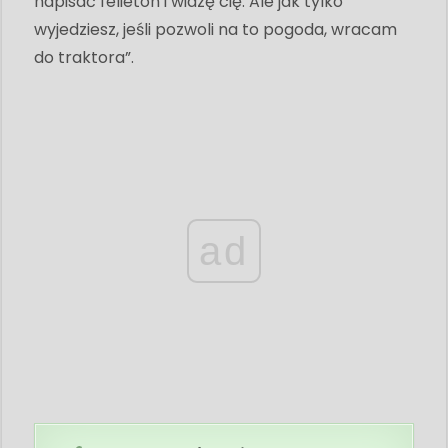
napisać felieton i widzę cię. Ale jak tylko
wyjedziesz, jeśli pozwoli na to pogoda, wracam
do traktora”.
ad