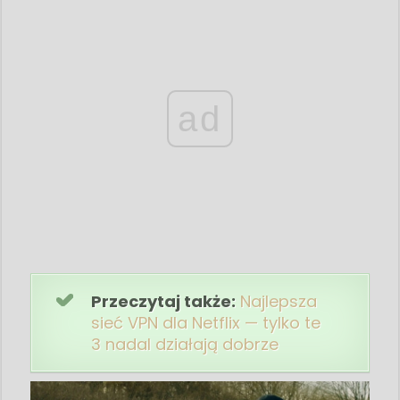
ad
Przeczytaj także:
Najlepsza
sieć VPN dla Netflix — tylko te
3 nadal działają dobrze