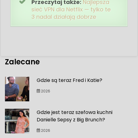
Przeczytaj także:
Najlepsza
sieć VPN dla Netflix — tylko te
3 nadal działają dobrze
Zalecane
Gdzie są teraz Fred i Katie?
2026
Gdzie jest teraz szefowa kuchni
Danielle Sepsy z Big Brunch?
2026