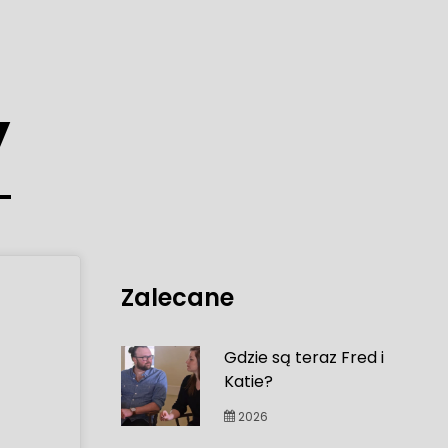
y
Zalecane
Gdzie są teraz Fred i
Katie?
2026