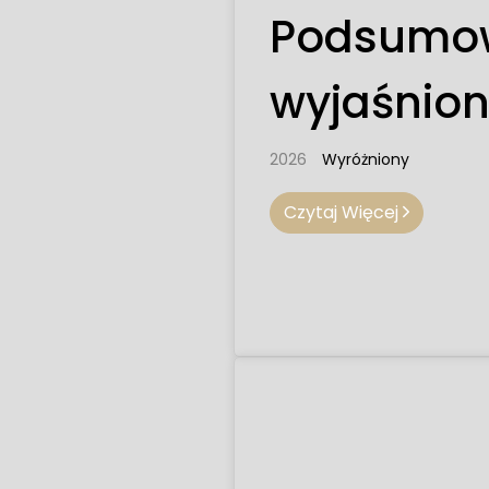
Podsumowa
wyjaśnio
2026
Wyróżniony
Czytaj Więcej