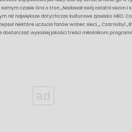
samym czasie Gra o tron „Nadawał swój ostatni sezon i st
 niż największe dotychczas kulturowe zjawisko HBO. C
n zepsuł niektóre uczucia fanów wobec sieci, „ Czarnobyl „B
 dostarczać wysokiej jakości treści miłośnikom progra
ad