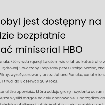
obyl jest dostępny na
dzie bezpłatnie
ć miniserial HBO
rialu, który wstrząsnął światem wiele lat po katastrofie 
i Jądrowej. Stworzony i napisany przez Craiga Mazina, zn
Filmy, wyreżyserowany przez Johana Rencka, serial miał 
 i trwał do 3 czerwca 2019 roku.
serial tka opowieść, która oddaje grozę incydentu oczami
iejsze wysiłki mające na celu opanowanie i uporządkowan
kolwiek wątpliwości, jak duży stał się serial, umieść go w 