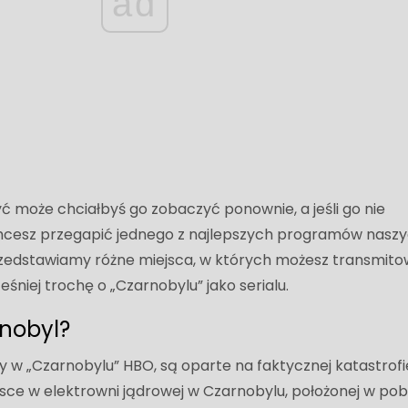
ad
, być może chciałbyś go zobaczyć ponownie, a jeśli go nie
chcesz przegapić jednego z najlepszych programów nasz
zedstawiamy różne miejsca, w których możesz transmit
niej trochę o „Czarnobylu” jako serialu.
rnobyl?
y w „Czarnobylu” HBO, są oparte na faktycznej katastrofi
jsce w elektrowni jądrowej w Czarnobylu, położonej w pobl