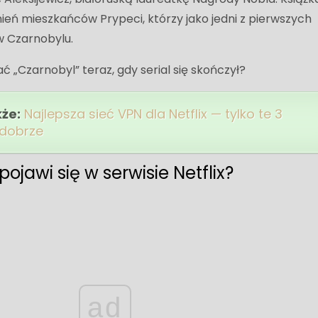
ień mieszkańców Prypeci, którzy jako jedni z pierwszych
 w Czarnobylu.
 „Czarnobyl” teraz, gdy serial się skończył?
kże:
Najlepsza sieć VPN dla Netflix — tylko te 3
 dobrze
ojawi się w serwisie Netflix?
ad