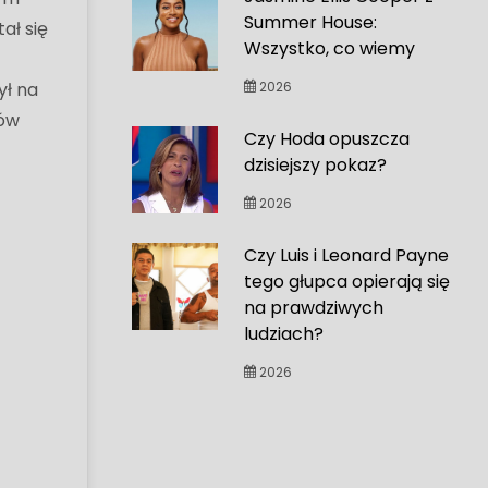
Summer House:
ał się
Wszystko, co wiemy
o
ył na
2026
mów
Czy Hoda opuszcza
dzisiejszy pokaz?
2026
Czy Luis i Leonard Payne
tego głupca opierają się
na prawdziwych
ludziach?
2026