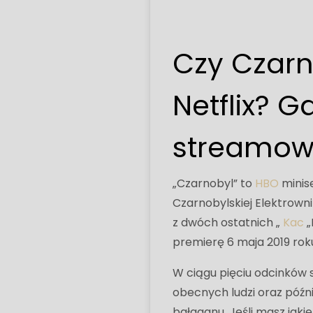
Czy Czarn
Netflix? G
streamowa
„Czarnobyl” to
HBO
minise
Czarnobylskiej Elektrown
z dwóch ostatnich „
Kac
„
premierę 6 maja 2019 roku
W ciągu pięciu odcinków 
obecnych ludzi oraz późn
bałaganu. Jeśli masz jakie