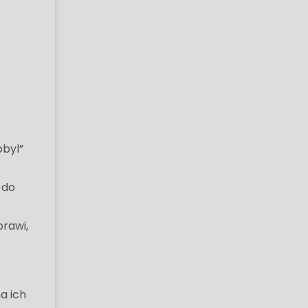
obyl”
 do
a
prawi,
a ich