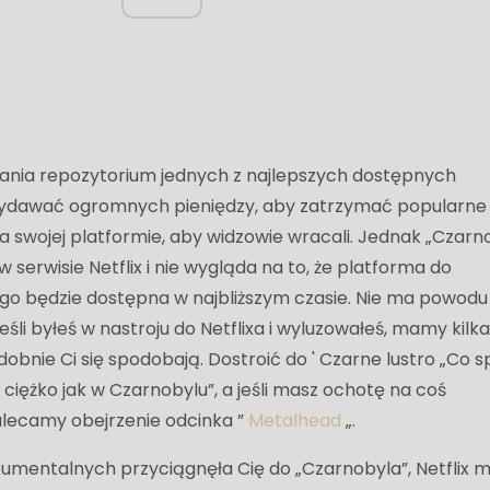
dania repozytorium jednych z najlepszych dostępnych
 wydawać ogromnych pieniędzy, aby zatrzymać popularne
a swojej platformie, aby widzowie wracali. Jednak „Czarn
w serwisie Netflix i nie wygląda na to, że platforma do
go będzie dostępna w najbliższym czasie. Nie ma powodu
śli byłeś w nastroju do Netflixa i wyluzowałeś, mamy kilk
bnie Ci się spodobają. Dostroić do ' Czarne lustro „Co s
 ciężko jak w Czarnobylu”, a jeśli masz ochotę na coś
alecamy obejrzenie odcinka ”
Metalhead
„.
kumentalnych przyciągnęła Cię do „Czarnobyla”, Netflix m