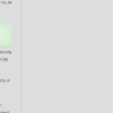
 to, że
strofę
i jej
zy, a
”,
 jest