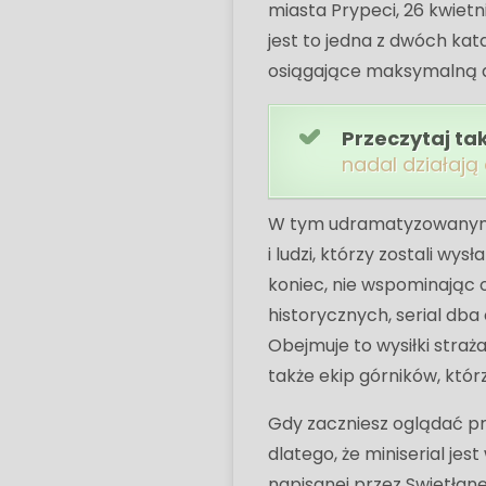
miasta Prypeci, 26 kwietn
jest to jedna z dwóch kat
osiągające maksymalną d
Przeczytaj ta
nadal działają
W tym udramatyzowanym o
i ludzi, którzy zostali wys
koniec, nie wspominając o
historycznych, serial dba 
Obejmuje to wysiłki straż
także ekip górników, któr
Gdy zaczniesz oglądać pro
dlatego, że miniserial je
napisanej przez Swietłanę