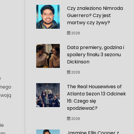
Czy znaleziono Nimroda
Guerrero? Czy jest
martwy czy żywy?
2026
Data premiery, godzina i
spoilery finału 3 sezonu
Dickinson
2026
w
The Real Housewives of
anego
Atlanta Sezon 13 Odcinek
swoją
16: Czego się
spodziewać?
2026
ie
Jasmine Ellis Cooper z
tym