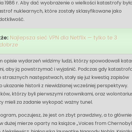
ia 1986 r. Aby dać wyobrażenie o wielkości katastrofy było
astrof nuklearnych, które zostały sklasyfikowane jako
otkliwość.
kże:
Najlepsza sieć VPN dla Netflix — tylko te 3
 dobrze
pisie wydarzeń widzimy ludzi, którzy spowodowali kata
łani, aby ją powstrzymać i wyjaśnić. Podczas gdy katastrofa 
 strasznych następstwach, stały się już kwestią zapisów
o ukazanie historii z niewidzianej wcześniej perspektywy.
aków, którzy byli pierwszymi ratownikami, oraz wolontarius
zy mieli za zadanie wykopać ważny tunel.
gram, poczujesz, że jest on zbyt prawdziwy, a to głównie
st w dużej mierze oparty na książce „Voices from Chernobyl
 Aleksijewicz, białoruską laureatkę Nagrody Nobla. Książka