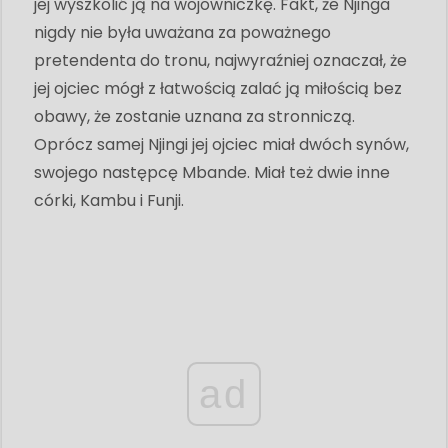
jej wyszkolić ją na wojowniczkę. Fakt, że Njinga
nigdy nie była uważana za poważnego
pretendenta do tronu, najwyraźniej oznaczał, że
jej ojciec mógł z łatwością zalać ją miłością bez
obawy, że zostanie uznana za stronniczą.
Oprócz samej Njingi jej ojciec miał dwóch synów,
swojego następcę Mbande. Miał też dwie inne
córki, Kambu i Funji.
ad