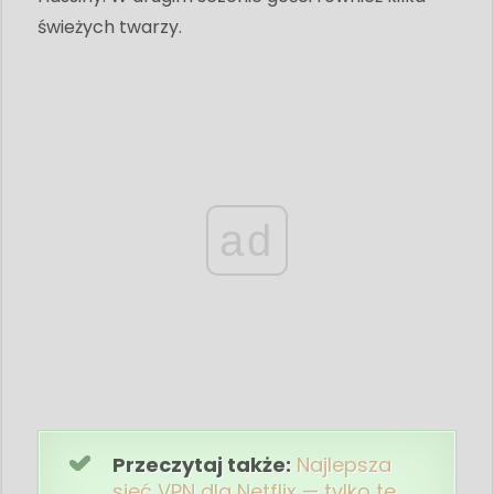
świeżych twarzy.
ad
Przeczytaj także:
Najlepsza
sieć VPN dla Netflix — tylko te