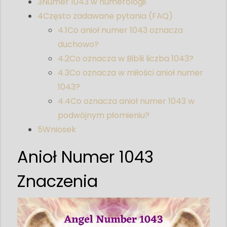
3
Numer 1043 w numerologii
4
Często zadawane pytania (FAQ)
4.1
Co anioł numer 1043 oznacza
duchowo?
4.2
Co oznacza w Biblii liczba 1043?
4.3
Co oznacza w miłości anioł numer
1043?
4.4
Co oznacza anioł numer 1043 w
podwójnym płomieniu?
5
Wniosek
Anioł Numer 1043
Znaczenia