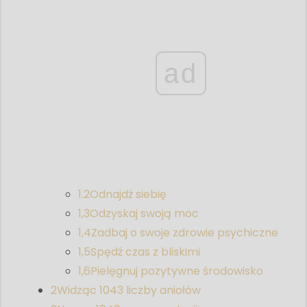
ad
1.2
Odnajdź siebię
1,3
Odzyskaj swoją moc
1,4
Zadbaj o swoje zdrowie psychiczne
1,5
Spędź czas z bliskimi
1,6
Pielęgnuj pozytywne środowisko
2
Widząc 1043 liczby aniołów