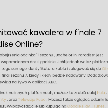
itować kawalera w finale 7
ise Online?
ejrzenia odcinka 11 sezonu „Bachelor in Paradise” jest
 wspomnianym dniu i godzinie. Jeśli jednak wolisz platfor
 tego samego identyfikatora kabla i zalogować się do
Ofi
finał sezonu 7, kiedy i kiedy będzie nadawany. Dodatkow
wizja na żywo w aplikacji ABC.
cinek na innych platformach, możesz to zrobić dalej
Hulu
,
nity
, oraz
Telewizja Fubo
. Możesz także oglądać odcinki l
ju”, wypożyczając je lub kupując na
Google Play
,
iTunes
,