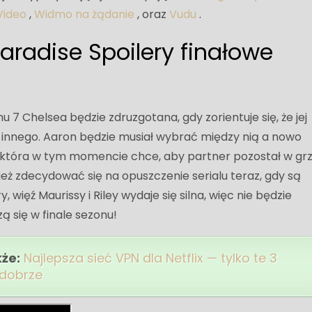
Video
,
Widmo na żądanie
, oraz
Vudu
.
Paradise Spoilery finałowe
 7 Chelsea będzie zdruzgotana, gdy zorientuje się, że jej
innego. Aaron będzie musiał wybrać między nią a nowo
 która w tym momencie chce, aby partner pozostał w grz
eż zdecydować się na opuszczenie serialu teraz, gdy są
y, więź Maurissy i Riley wydaje się silna, więc nie będzie
zą się w finale sezonu!
kże:
Najlepsza sieć VPN dla Netflix — tylko te 3
 dobrze