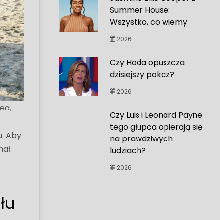
Summer House:
Wszystko, co wiemy
2026
Czy Hoda opuszcza
dzisiejszy pokaz?
2026
sea,
Czy Luis i Leonard Payne
tego głupca opierają się
u. Aby
na prawdziwych
nał
ludziach?
2026
łu