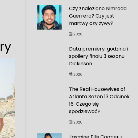
Czy znaleziono Nimroda
Guerrero? Czy jest
martwy czy żywy?
2026
ry
Data premiery, godzina i
spoilery finału 3 sezonu
Dickinson
2026
The Real Housewives of
Atlanta Sezon 13 Odcinek
16: Czego się
spodziewać?
2026
Jasmine Ellis Cooper z