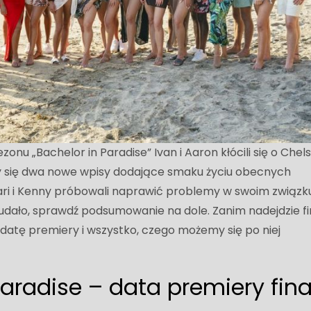
onu „Bachelor in Paradise” Ivan i Aaron kłócili się o Chel
wiły się dwa nowe wpisy dodające smaku życiu obecnych
ri i Kenny próbowali naprawić problemy w swoim związk
ę udało, sprawdź podsumowanie na dole. Zanim nadejdzie fi
datę premiery i wszystko, czego możemy się po niej
Paradise – data premiery fina