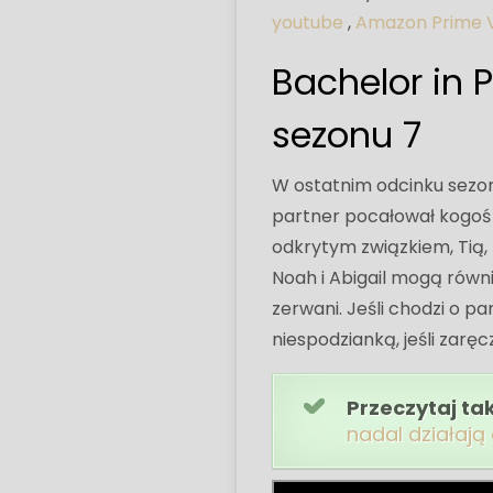
youtube
,
Amazon Prime 
Bachelor in 
sezonu 7
W ostatnim odcinku sezonu
partner pocałował kogoś 
odkrytym związkiem, Tią,
Noah i Abigail mogą równi
zerwani. Jeśli chodzi o par
niespodzianką, jeśli zaręc
Przeczytaj ta
nadal działają