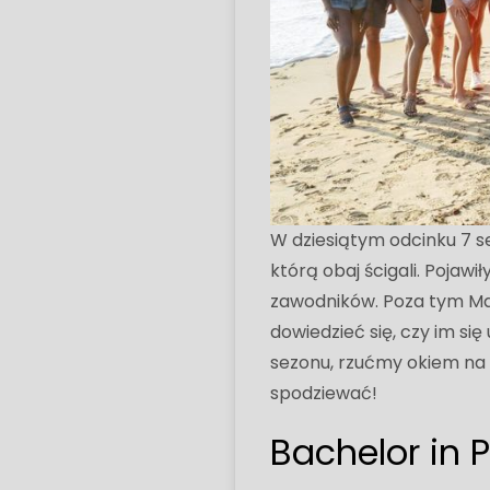
W dziesiątym odcinku 7 sez
którą obaj ścigali. Poja
zawodników. Poza tym Ma
dowiedzieć się, czy im si
sezonu, rzućmy okiem na 
spodziewać!
Bachelor in 