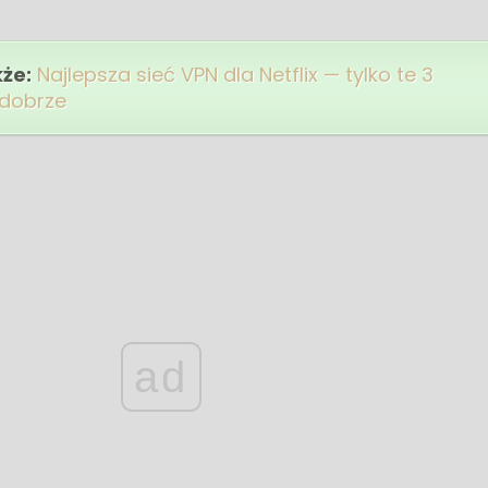
kże:
Najlepsza sieć VPN dla Netflix — tylko te 3
 dobrze
ad