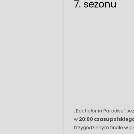
7. sezonu
„Bachelor in Paradise” s
w
20:00 czasu polskieg
trzygodzinnym finale w pr