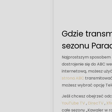
Gdzie transm
sezonu Parad
Najprostszym sposobem ob
dostrojenie się do ABC we
internetową, możesz użyć
strona ABC
transmitować 
możesz wybrać opcję Tele
Jeśli chcesz obejrzeć od
YouTube TV
,
DirecTV
,
Xfi
całe sezony „Kawaler w ra