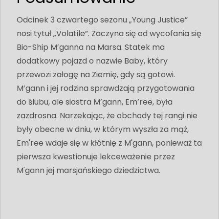
Odcinek 3 czwartego sezonu „Young Justice”
nosi tytuł „Volatile”. Zaczyna się od wycofania się
Bio-Ship M’ganna na Marsa. Statek ma
dodatkowy pojazd o nazwie Baby, który
przewozi załogę na Ziemię, gdy są gotowi.
M’gann i jej rodzina sprawdzają przygotowania
do ślubu, ale siostra M’gann, Em’ree, była
zazdrosna. Narzekając, że obchody tej rangi nie
były obecne w dniu, w którym wyszła za mąż,
Em'ree wdaje się w kłótnię z M'gann, ponieważ ta
pierwsza kwestionuje lekceważenie przez
M'gann jej marsjańskiego dziedzictwa.