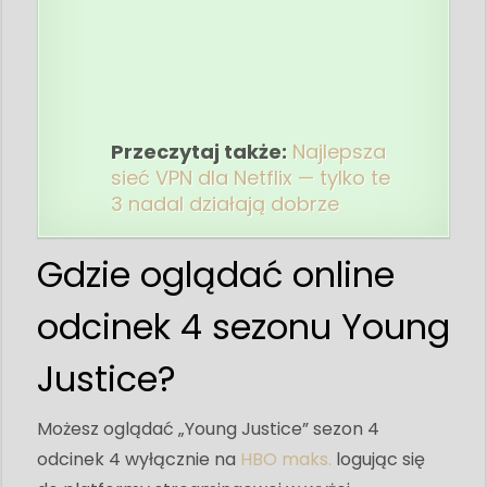
Przeczytaj także:
Najlepsza
sieć VPN dla Netflix — tylko te
3 nadal działają dobrze
Gdzie oglądać online
odcinek 4 sezonu Young
Justice?
Możesz oglądać „Young Justice” sezon 4
odcinek 4 wyłącznie na
HBO maks.
logując się