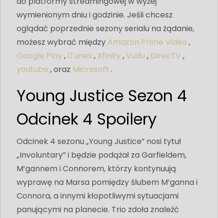
do platformy streamingowej w wyżej
wymienionym dniu i godzinie. Jeśli chcesz
oglądać poprzednie sezony serialu na żądanie,
możesz wybrać między
Amazon Prime Video
,
Google Play
,
iTunes
,
Xfinity
,
Vudu
,
DirecTV
,
youtube
, oraz
Microsoft
.
Young Justice Sezon 4
Odcinek 4 Spoilery
Odcinek 4 sezonu „Young Justice” nosi tytuł
„Involuntary” i będzie podążał za Garfieldem,
M’gannem i Connorem, którzy kontynuują
wyprawę na Marsa pomiędzy ślubem M’ganna i
Connora, a innymi kłopotliwymi sytuacjami
panującymi na planecie. Trio zdoła znaleźć