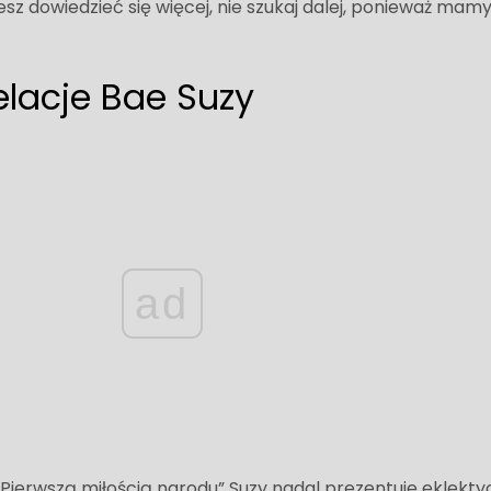
esz dowiedzieć się więcej, nie szukaj dalej, ponieważ mamy
elacje Bae Suzy
ad
„Pierwszą miłością narodu” Suzy nadal prezentuje eklekt