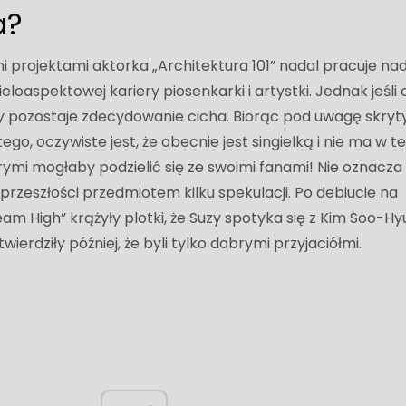
a?
projektami aktorka „Architektura 101” nadal pracuje na
loaspektowej kariery piosenkarki i artystki. Jednak jeśli 
y pozostaje zdecydowanie cicha. Biorąc pod uwagę skryt
ego, oczywiste jest, że obecnie jest singielką i nie ma w te
órymi mogłaby podzielić się ze swoimi fanami! Nie oznacza
 przeszłości przedmiotem kilku spekulacji. Po debiucie na
eam High” krążyły plotki, że Suzy spotyka się z Kim Soo-H
erdziły później, że byli tylko dobrymi przyjaciółmi.