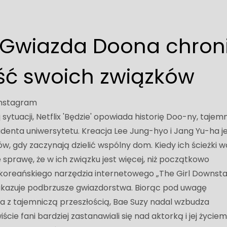
 Gwiazda Doona chron
ść swoich związków
/Instagram
tuacji, Netflix 'Będzie' opowiada historię Doo-ny, tajemn
studenta uniwersytetu. Kreacja Lee Jung-hyo i Jang Yu-ha j
, gdy zaczynają dzielić wspólny dom. Kiedy ich ścieżki w
e sprawę, że w ich związku jest więcej, niż początkowo
 koreańskiego narzędzia internetowego „The Girl Downstai
azuje podbrzusze gwiazdorstwa. Biorąc pod uwagę
la z tajemniczą przeszłością, Bae Suzy nadal wzbudza
ie fani bardziej zastanawiali się nad aktorką i jej życie