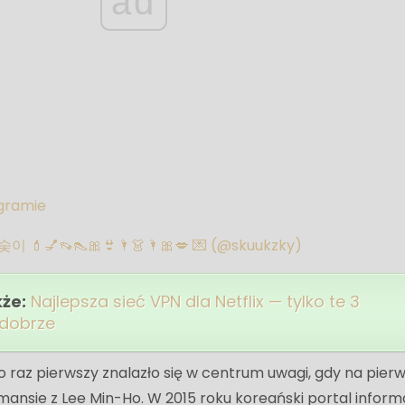
ad
agramie
숮이 💄💅👡👠🎀👙🌂👗🌂🎀💋 💌 (@skuukzky)
kże:
Najlepsza sieć VPN dla Netflix — tylko te 3
 dobrze
 raz pierwszy znalazło się w centrum uwagi, gdy na pier
romansie z Lee Min-Ho. W 2015 roku koreański portal infor