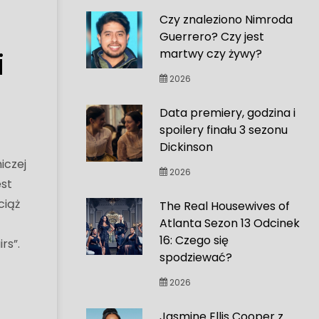
Czy znaleziono Nimroda
Guerrero? Czy jest
i
martwy czy żywy?
2026
Data premiery, godzina i
spoilery finału 3 sezonu
Dickinson
iczej
2026
est
ciąż
The Real Housewives of
Atlanta Sezon 13 Odcinek
16: Czego się
rs”.
spodziewać?
2026
m
Jasmine Ellis Cooper z