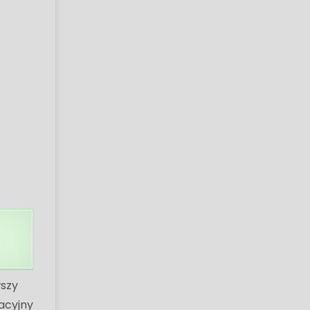
wszy
macyjny