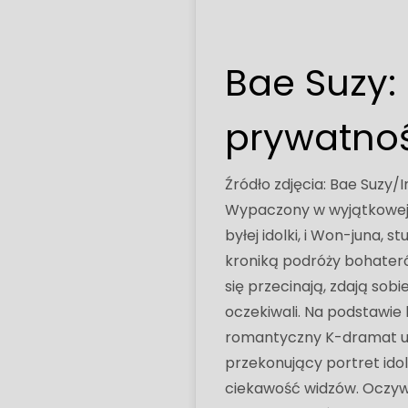
Bae Suzy:
prywatno
Źródło zdjęcia: Bae Suzy
Wypaczony w wyjątkowej sy
byłej idolki, i Won-juna, 
kroniką podróży bohaterów
się przecinają, zdają sobi
oczekiwali. Na podstawie
romantyczny K-dramat uk
przekonujący portret ido
ciekawość widzów. Oczywiśc