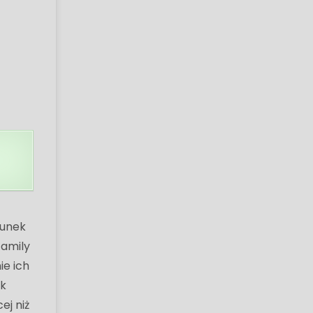
cunek
Family
ie ich
ak
ej niż