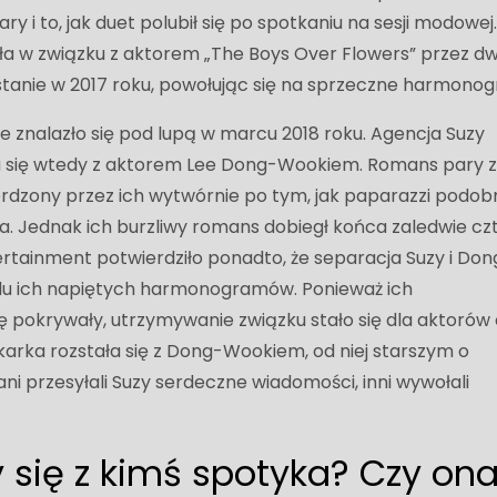
ary i to, jak duet polubił się po spotkaniu na sesji modowej
ła w związku z aktorem „The Boys Over Flowers” ​​przez d
ozstanie w 2017 roku, powołując się na sprzeczne harmono
e znalazło się pod lupą w marcu 2018 roku. Agencja Suzy
kała się wtedy z aktorem Lee Dong-Wookiem. Romans pary z
rdzony przez ich wytwórnie po tym, jak paparazzi podob
ia. Jednak ich burzliwy romans dobiegł końca zaledwie cz
ertainment potwierdziło ponadto, że separacja Suzy i Don
u ich napiętych harmonogramów. Ponieważ ich
pokrywały, utrzymywanie związku stało się dla aktorów 
karka rozstała się z Dong-Wookiem, od niej starszym o
fani przesyłali Suzy serdeczne wiadomości, inni wywołali
 się z kimś spotyka? Czy on