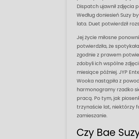
Dispatch ujawnił zdjęcia p
Według doniesień Suzy by
lata. Duet potwierdził r
Jej życie miłosne ponowni
potwierdziła, że ​​spoty
zgodnie z prawem potwie
zdobyli ich wspólne zdjęc
miesiące później. JYP Ent
Wooka nastąpiła z powod
harmonogramy rzadko się 
pracą. Po tym, jak piosen
trzynaście lat, niektórzy 
zamieszanie.
Czy Bae Suzy