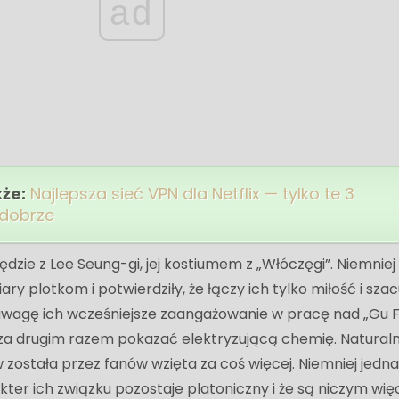
ad
kże:
Najlepsza sieć VPN dla Netflix — tylko te 3
 dobrze
ędzie z Lee Seung-gi, jej kostiumem z „Włóczęgi”. Niemniej
ary plotkom i potwierdziły, że łączy ich tylko miłość i sza
 uwagę ich wcześniejsze zaangażowanie w pracę nad „Gu 
 za drugim razem pokazać elektryzującą chemię. Naturaln
została przez fanów wzięta za coś więcej. Niemniej jedn
kter ich związku pozostaje platoniczny i że są niczym więc