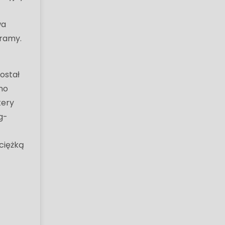
.
wa
gramy.
ostał
no
tery
g-
ciężką
a